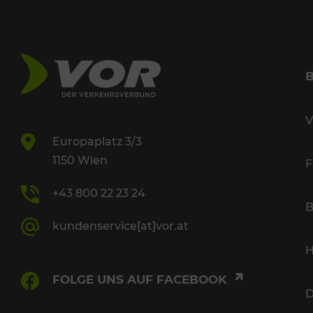
V
Europaplatz 3/3
1150 Wien
F
+43 800 22 23 24
B
kundenservice[at]vor.at
H
FOLGE UNS AUF FACEBOOK
D