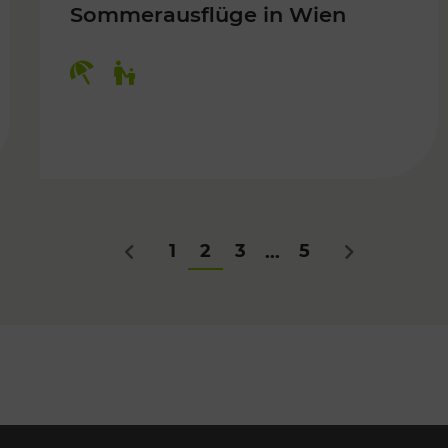
Sommerausflüge in Wien
Kategorien: Erholung, Für Kinder
Für Kinder
1
2
3
5
...
Zurück
Nächstes