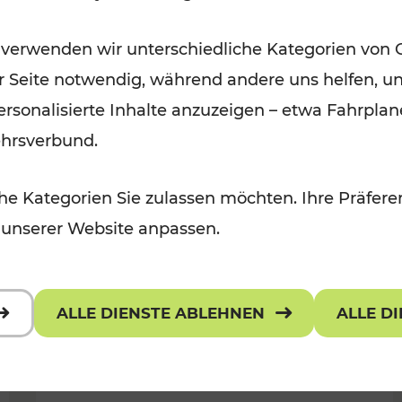
Wintervergnügen der
 verwenden wir unterschiedliche Kategorien von 
 Kulturangebot
Ostregion
er Seite notwendig, während andere uns helfen, un
Kategorien: Für Kinder
 personalisierte Inhalte anzuzeigen – etwa Fahrp
ehrsverbund.
e Kategorien Sie zulassen möchten. Ihre Präferen
 unserer Website anpassen.
ALLE DIENSTE ABLEHNEN
ALLE D