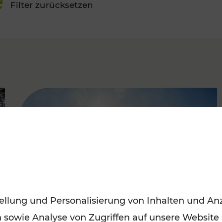
Filter zurücksetzen
FAMOUS
ellung und Personalisierung von Inhalten und Anz
n sowie Analyse von Zugriffen auf unsere Website
Mit den Öffis entspannt ins