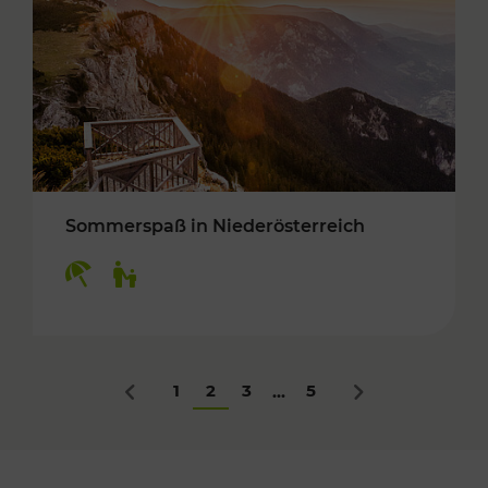
Sommerspaß in Niederösterreich
Kategorien: Erholung, Für Kinder
1
2
3
5
...
Zurück
Nächstes