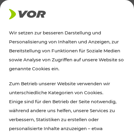
AKTUELLES
Wir setzen zur besseren Darstellung und
Personalisierung von Inhalten und Anzeigen, zur
Ausflugstipps
Bereitstellung von Funktionen für Soziale Medien
sowie Analyse von Zugriffen auf unsere Website so
Wien, Niederösterreich und das Burgenland
genannte Cookies ein.
entdecken: Egal ob Familienabenteuer,
Zum Betrieb unserer Website verwenden wir
Wanderungen, Kultur und Gastronomie,
unterschiedliche Kategorien von Cookies.
Radtouren oder purer Naturgenuss – viele
Einige sind für den Betrieb der Seite notwendig,
Attraktionen sind mit den Ticket- und Fahrplan-
während andere uns helfen, unsere Services zu
Angeboten des VOR gut und schnell erreichbar.
verbessern, Statistiken zu erstellen oder
personalisierte Inhalte anzuzeigen – etwa
ROUTE PLANEN