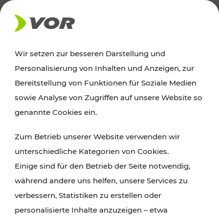
AKTUELLES
Wir setzen zur besseren Darstellung und
Personalisierung von Inhalten und Anzeigen, zur
Ausflugstipps
Bereitstellung von Funktionen für Soziale Medien
sowie Analyse von Zugriffen auf unsere Website so
Wien, Niederösterreich und das Burgenland
genannte Cookies ein.
entdecken: Egal ob Familienabenteuer,
Zum Betrieb unserer Website verwenden wir
Wanderungen, Kultur und Gastronomie,
unterschiedliche Kategorien von Cookies.
Radtouren oder purer Naturgenuss – viele
Einige sind für den Betrieb der Seite notwendig,
Attraktionen sind mit den Ticket- und Fahrplan-
während andere uns helfen, unsere Services zu
Angeboten des VOR gut und schnell erreichbar.
verbessern, Statistiken zu erstellen oder
personalisierte Inhalte anzuzeigen – etwa
ROUTE PLANEN