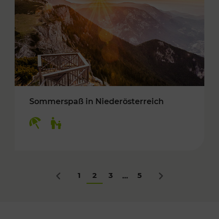
Sommerspaß in Niederösterreich
Kategorien: Erholung, Für Kinder
1
2
3
5
...
Zurück
Nächstes