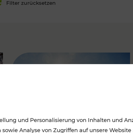
Filter zurücksetzen
FAMOUS
ellung und Personalisierung von Inhalten und Anz
n sowie Analyse von Zugriffen auf unsere Website
Mit den Öffis entspannt ins