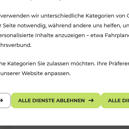
Wintervergnügen der
 verwenden wir unterschiedliche Kategorien von 
 Kulturangebot
Ostregion
er Seite notwendig, während andere uns helfen, un
Kategorien: Für Kinder
 personalisierte Inhalte anzuzeigen – etwa Fahrp
ehrsverbund.
e Kategorien Sie zulassen möchten. Ihre Präferen
 unserer Website anpassen.
ALLE DIENSTE ABLEHNEN
ALLE D