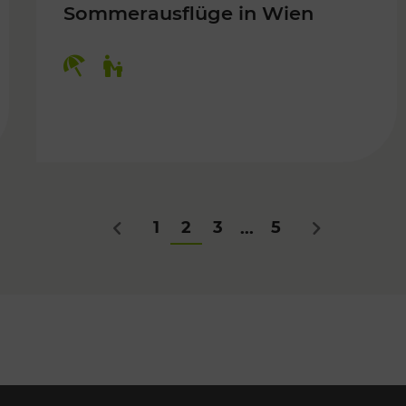
Sommerausflüge in Wien
Kategorien: Erholung, Für Kinder
Für Kinder
1
2
3
5
...
Zurück
Nächstes