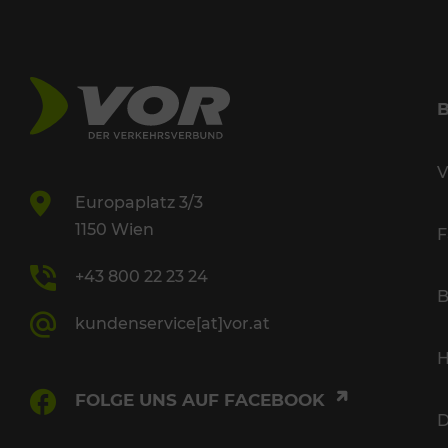
V
Europaplatz 3/3
1150 Wien
F
+43 800 22 23 24
B
kundenservice[at]vor.at
H
FOLGE UNS AUF FACEBOOK
D