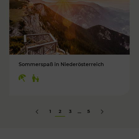
Sommerspaß in Niederösterreich
Kategorien: Erholung, Für Kinder
1
2
3
5
...
Zurück
Nächstes