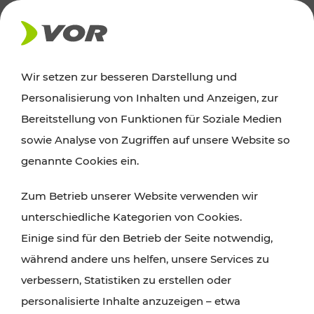
AKTUELLES
Wir setzen zur besseren Darstellung und
Personalisierung von Inhalten und Anzeigen, zur
Ausflugstipps
Bereitstellung von Funktionen für Soziale Medien
sowie Analyse von Zugriffen auf unsere Website so
Wien, Niederösterreich und das Burgenland
genannte Cookies ein.
entdecken: Egal ob Familienabenteuer,
Zum Betrieb unserer Website verwenden wir
Wanderungen, Kultur und Gastronomie,
unterschiedliche Kategorien von Cookies.
Radtouren oder purer Naturgenuss – viele
Einige sind für den Betrieb der Seite notwendig,
Attraktionen sind mit den Ticket- und Fahrplan-
während andere uns helfen, unsere Services zu
Angeboten des VOR gut und schnell erreichbar.
verbessern, Statistiken zu erstellen oder
personalisierte Inhalte anzuzeigen – etwa
ROUTE PLANEN