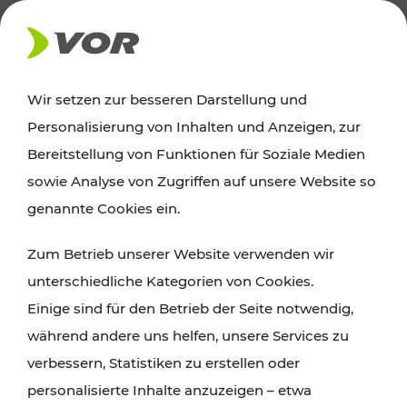
AKTUELLES
Wir setzen zur besseren Darstellung und
Personalisierung von Inhalten und Anzeigen, zur
Ausflugstipps
Bereitstellung von Funktionen für Soziale Medien
sowie Analyse von Zugriffen auf unsere Website so
Wien, Niederösterreich und das Burgenland
genannte Cookies ein.
entdecken: Egal ob Familienabenteuer,
Zum Betrieb unserer Website verwenden wir
Wanderungen, Kultur und Gastronomie,
unterschiedliche Kategorien von Cookies.
Radtouren oder purer Naturgenuss – viele
Einige sind für den Betrieb der Seite notwendig,
Attraktionen sind mit den Ticket- und Fahrplan-
während andere uns helfen, unsere Services zu
Angeboten des VOR gut und schnell erreichbar.
verbessern, Statistiken zu erstellen oder
personalisierte Inhalte anzuzeigen – etwa
ROUTE PLANEN