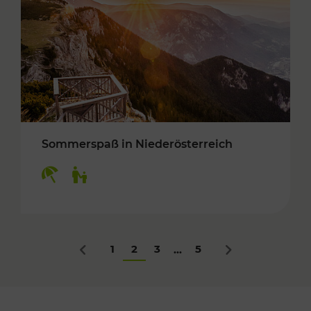
Sommerspaß in Niederösterreich
Kategorien: Erholung, Für Kinder
1
2
3
5
...
Zurück
Nächstes