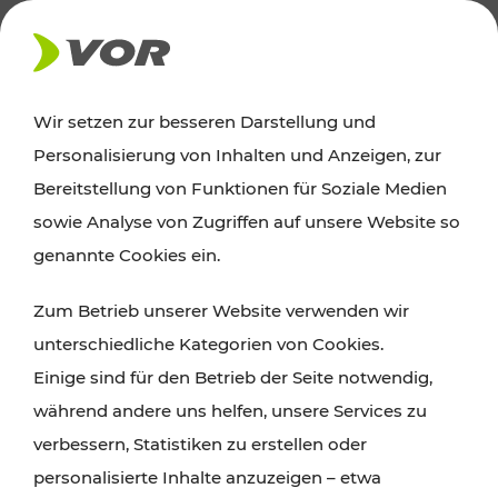
AKTUELLES
Wir setzen zur besseren Darstellung und
Personalisierung von Inhalten und Anzeigen, zur
Ausflugstipps
Bereitstellung von Funktionen für Soziale Medien
sowie Analyse von Zugriffen auf unsere Website so
Wien, Niederösterreich und das Burgenland
genannte Cookies ein.
entdecken: Egal ob Familienabenteuer,
Zum Betrieb unserer Website verwenden wir
Wanderungen, Kultur und Gastronomie,
unterschiedliche Kategorien von Cookies.
Radtouren oder purer Naturgenuss – viele
Einige sind für den Betrieb der Seite notwendig,
Attraktionen sind mit den Ticket- und Fahrplan-
während andere uns helfen, unsere Services zu
Angeboten des VOR gut und schnell erreichbar.
verbessern, Statistiken zu erstellen oder
personalisierte Inhalte anzuzeigen – etwa
ROUTE PLANEN