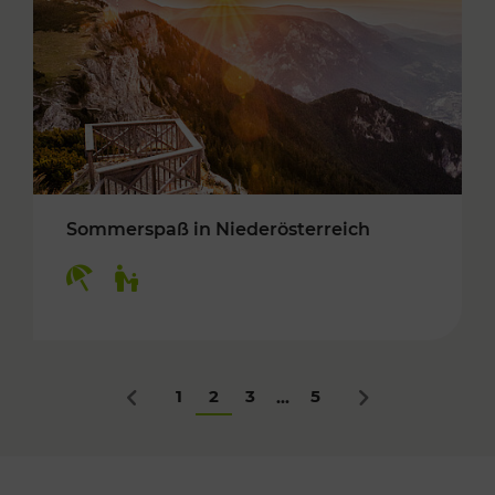
Sommerspaß in Niederösterreich
Kategorien: Erholung, Für Kinder
1
2
3
5
...
Zurück
Nächstes