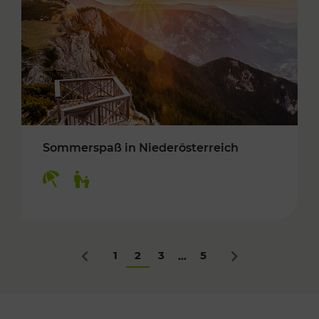
Sommerspaß in Niederösterreich
Kategorien: Erholung, Für Kinder
1
2
3
5
...
Zurück
Nächstes