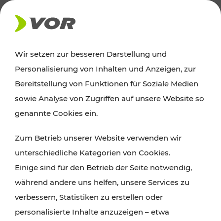
AKTUELLES
Wir setzen zur besseren Darstellung und
Personalisierung von Inhalten und Anzeigen, zur
Ausflugstipps
Bereitstellung von Funktionen für Soziale Medien
sowie Analyse von Zugriffen auf unsere Website so
Wien, Niederösterreich und das Burgenland
genannte Cookies ein.
entdecken: Egal ob Familienabenteuer,
Zum Betrieb unserer Website verwenden wir
Wanderungen, Kultur und Gastronomie,
unterschiedliche Kategorien von Cookies.
Radtouren oder purer Naturgenuss – viele
Einige sind für den Betrieb der Seite notwendig,
Attraktionen sind mit den Ticket- und Fahrplan-
während andere uns helfen, unsere Services zu
Angeboten des VOR gut und schnell erreichbar.
verbessern, Statistiken zu erstellen oder
personalisierte Inhalte anzuzeigen – etwa
ROUTE PLANEN