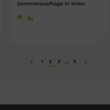
Sommerausflüge in Wien
Kategorien: Erholung, Für Kinder
Für Kinder
1
2
3
5
...
Zurück
Nächstes