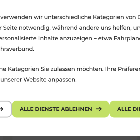
Wintervergnügen der
 verwenden wir unterschiedliche Kategorien von 
 Kulturangebot
Ostregion
er Seite notwendig, während andere uns helfen, un
Kategorien: Für Kinder
 personalisierte Inhalte anzuzeigen – etwa Fahrp
ehrsverbund.
e Kategorien Sie zulassen möchten. Ihre Präferen
 unserer Website anpassen.
ALLE DIENSTE ABLEHNEN
ALLE D