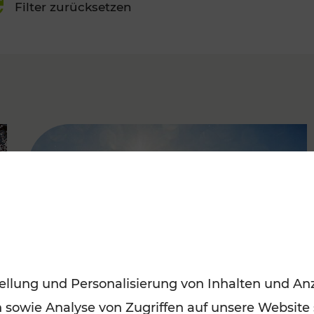
Filter zurücksetzen
FAMOUS
ellung und Personalisierung von Inhalten und Anz
n sowie Analyse von Zugriffen auf unsere Website
Mit den Öffis entspannt ins