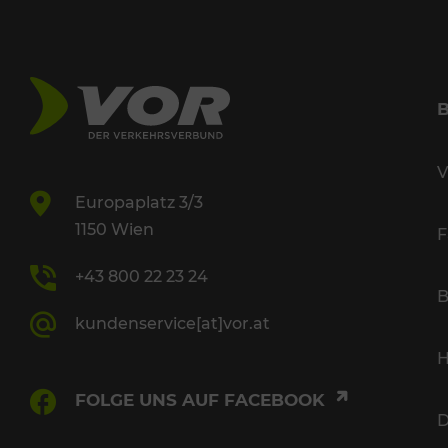
V
Europaplatz 3/3
1150 Wien
F
+43 800 22 23 24
B
kundenservice[at]vor.at
H
FOLGE UNS AUF FACEBOOK
D