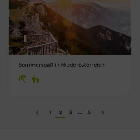
Sommerspaß in Niederösterreich
Kategorien: Erholung, Für Kinder
1
2
3
5
...
Zurück
Nächstes