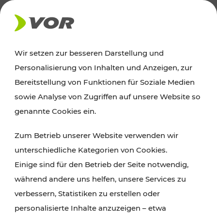
AKTUELLES
Wir setzen zur besseren Darstellung und
Personalisierung von Inhalten und Anzeigen, zur
Ausflugstipps
Bereitstellung von Funktionen für Soziale Medien
sowie Analyse von Zugriffen auf unsere Website so
Wien, Niederösterreich und das Burgenland
genannte Cookies ein.
entdecken: Egal ob Familienabenteuer,
Zum Betrieb unserer Website verwenden wir
Wanderungen, Kultur und Gastronomie,
unterschiedliche Kategorien von Cookies.
Radtouren oder purer Naturgenuss – viele
Einige sind für den Betrieb der Seite notwendig,
Attraktionen sind mit den Ticket- und Fahrplan-
während andere uns helfen, unsere Services zu
Angeboten des VOR gut und schnell erreichbar.
verbessern, Statistiken zu erstellen oder
personalisierte Inhalte anzuzeigen – etwa
ROUTE PLANEN