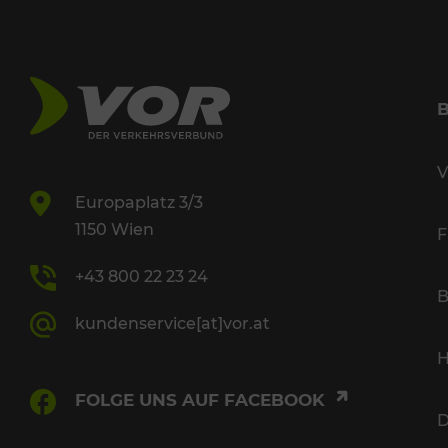
V
Europaplatz 3/3
1150 Wien
F
+43 800 22 23 24
B
kundenservice[at]vor.at
H
FOLGE UNS AUF FACEBOOK
D