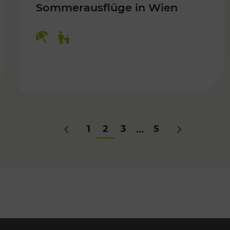
Sommerausflüge in Wien
Kategorien: Erholung, Für Kinder
Für Kinder
1
2
3
5
...
Zurück
Nächstes