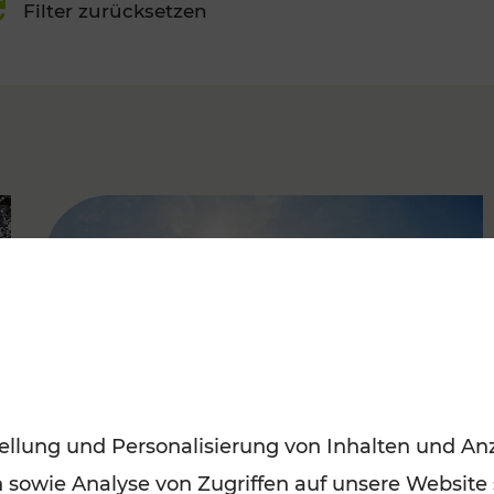
Filter zurücksetzen
FAMOUS
ellung und Personalisierung von Inhalten und Anz
n sowie Analyse von Zugriffen auf unsere Website
Mit den Öffis entspannt ins