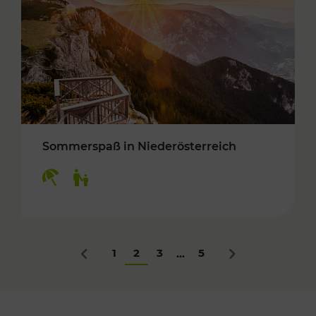
Sommerspaß in Niederösterreich
Kategorien: Erholung, Für Kinder
1
2
3
5
...
Zurück
Nächstes