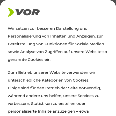
AKTUELLES
Wir setzen zur besseren Darstellung und
Personalisierung von Inhalten und Anzeigen, zur
Ausflugstipps
Bereitstellung von Funktionen für Soziale Medien
sowie Analyse von Zugriffen auf unsere Website so
Wien, Niederösterreich und das Burgenland
genannte Cookies ein.
entdecken: Egal ob Familienabenteuer,
Zum Betrieb unserer Website verwenden wir
Wanderungen, Kultur und Gastronomie,
unterschiedliche Kategorien von Cookies.
Radtouren oder purer Naturgenuss – viele
Einige sind für den Betrieb der Seite notwendig,
Attraktionen sind mit den Ticket- und Fahrplan-
während andere uns helfen, unsere Services zu
Angeboten des VOR gut und schnell erreichbar.
verbessern, Statistiken zu erstellen oder
personalisierte Inhalte anzuzeigen – etwa
ROUTE PLANEN