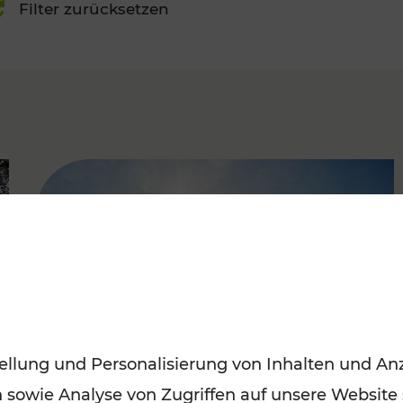
Filter zurücksetzen
FAMOUS
ellung und Personalisierung von Inhalten und Anz
n sowie Analyse von Zugriffen auf unsere Website
Mit den Öffis entspannt ins