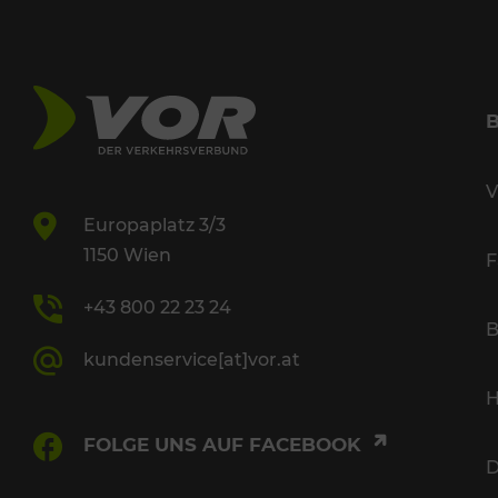
V
Europaplatz 3/3
1150 Wien
F
+43 800 22 23 24
B
kundenservice[at]vor.at
H
FOLGE UNS AUF FACEBOOK
D