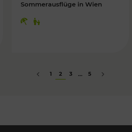
Sommerausflüge in Wien
Kategorien: Erholung, Für Kinder
Für Kinder
1
2
3
5
...
Zurück
Nächstes