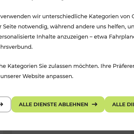
Wintervergnügen der
 verwenden wir unterschiedliche Kategorien von 
 Kulturangebot
Ostregion
er Seite notwendig, während andere uns helfen, un
Kategorien: Für Kinder
 personalisierte Inhalte anzuzeigen – etwa Fahrp
ehrsverbund.
e Kategorien Sie zulassen möchten. Ihre Präferen
 unserer Website anpassen.
ALLE DIENSTE ABLEHNEN
ALLE D