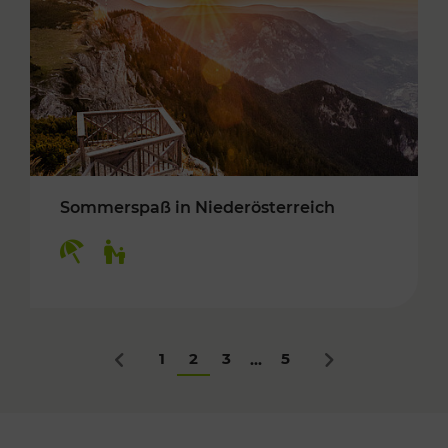
Sommerspaß in Niederösterreich
Kategorien: Erholung, Für Kinder
1
2
3
5
...
Zurück
Nächstes