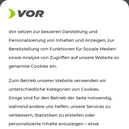
AKTUELLES
Wir setzen zur besseren Darstellung und
Personalisierung von Inhalten und Anzeigen, zur
Ausflugstipps
Bereitstellung von Funktionen für Soziale Medien
sowie Analyse von Zugriffen auf unsere Website so
Wien, Niederösterreich und das Burgenland
genannte Cookies ein.
entdecken: Egal ob Familienabenteuer,
Zum Betrieb unserer Website verwenden wir
Wanderungen, Kultur und Gastronomie,
unterschiedliche Kategorien von Cookies.
Radtouren oder purer Naturgenuss – viele
Einige sind für den Betrieb der Seite notwendig,
Attraktionen sind mit den Ticket- und Fahrplan-
während andere uns helfen, unsere Services zu
Angeboten des VOR gut und schnell erreichbar.
verbessern, Statistiken zu erstellen oder
personalisierte Inhalte anzuzeigen – etwa
ROUTE PLANEN