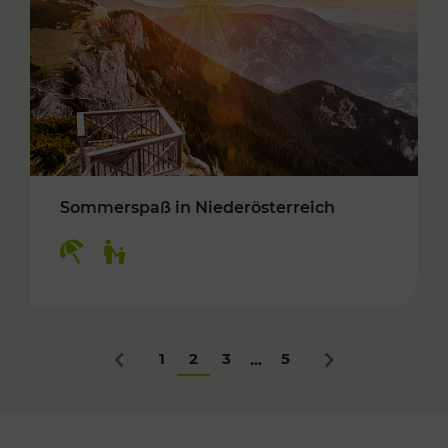
Sommerspaß in Niederösterreich
Kategorien: Erholung, Für Kinder
1
2
3
5
...
Zurück
Nächstes