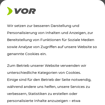
AKTUELLES
Wir setzen zur besseren Darstellung und
Personalisierung von Inhalten und Anzeigen, zur
Ausflugstipps
Bereitstellung von Funktionen für Soziale Medien
sowie Analyse von Zugriffen auf unsere Website so
Wien, Niederösterreich und das Burgenland
genannte Cookies ein.
entdecken: Egal ob Familienabenteuer,
Zum Betrieb unserer Website verwenden wir
Wanderungen, Kultur und Gastronomie,
unterschiedliche Kategorien von Cookies.
Radtouren oder purer Naturgenuss – viele
Einige sind für den Betrieb der Seite notwendig,
Attraktionen sind mit den Ticket- und Fahrplan-
während andere uns helfen, unsere Services zu
Angeboten des VOR gut und schnell erreichbar.
verbessern, Statistiken zu erstellen oder
personalisierte Inhalte anzuzeigen – etwa
ROUTE PLANEN