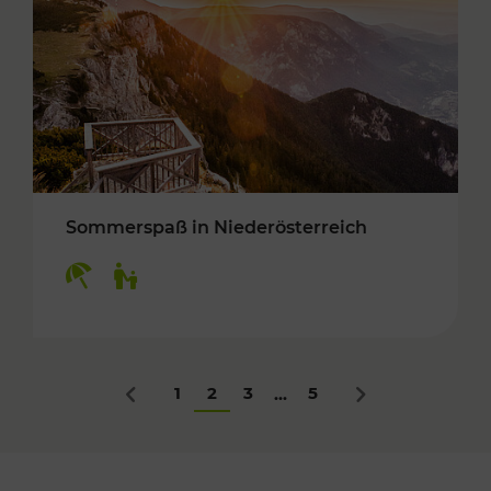
Sommerspaß in Niederösterreich
Kategorien: Erholung, Für Kinder
1
2
3
5
...
Zurück
Nächstes