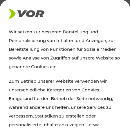
AKTUELLES
Wir setzen zur besseren Darstellung und
Personalisierung von Inhalten und Anzeigen, zur
Ausflugstipps
Bereitstellung von Funktionen für Soziale Medien
sowie Analyse von Zugriffen auf unsere Website so
Wien, Niederösterreich und das Burgenland
genannte Cookies ein.
entdecken: Egal ob Familienabenteuer,
Zum Betrieb unserer Website verwenden wir
Wanderungen, Kultur und Gastronomie,
unterschiedliche Kategorien von Cookies.
Radtouren oder purer Naturgenuss – viele
Einige sind für den Betrieb der Seite notwendig,
Attraktionen sind mit den Ticket- und Fahrplan-
während andere uns helfen, unsere Services zu
Angeboten des VOR gut und schnell erreichbar.
verbessern, Statistiken zu erstellen oder
personalisierte Inhalte anzuzeigen – etwa
ROUTE PLANEN