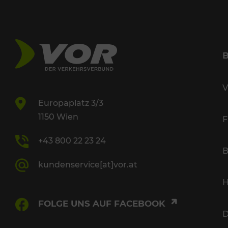
V
Europaplatz 3/3
1150 Wien
F
+43 800 22 23 24
B
kundenservice[at]vor.at
H
FOLGE UNS AUF FACEBOOK
D