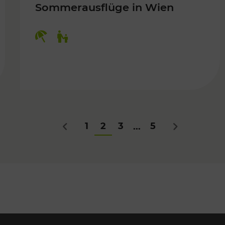
Sommerausflüge in Wien
Kategorien: Erholung, Für Kinder
Für Kinder
1
2
3
5
...
Zurück
Nächstes