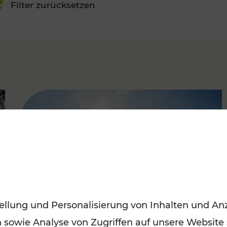
Filter zurücksetzen
FAMOUS
ellung und Personalisierung von Inhalten und Anz
n sowie Analyse von Zugriffen auf unsere Website
Mit den Öffis entspannt ins