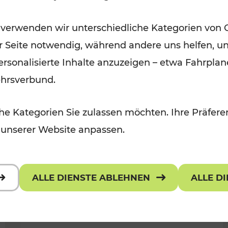
Wintervergnügen der
 verwenden wir unterschiedliche Kategorien von 
 Kulturangebot
Ostregion
er Seite notwendig, während andere uns helfen, un
Kategorien: Für Kinder
 personalisierte Inhalte anzuzeigen – etwa Fahrp
ehrsverbund.
e Kategorien Sie zulassen möchten. Ihre Präferen
 unserer Website anpassen.
ALLE DIENSTE ABLEHNEN
ALLE D