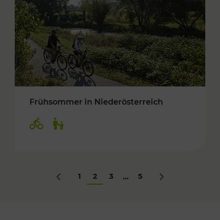
Frühsommer in Niederösterreich
Kategorien: Radwege, Für Kinder
1
2
3
5
...
Zurück
Nächstes