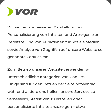
AKTUELLES
Wir setzen zur besseren Darstellung und
Personalisierung von Inhalten und Anzeigen, zur
Ausflugstipps
Bereitstellung von Funktionen für Soziale Medien
sowie Analyse von Zugriffen auf unsere Website so
Wien, Niederösterreich und das Burgenland
genannte Cookies ein.
entdecken: Egal ob Familienabenteuer,
Zum Betrieb unserer Website verwenden wir
Wanderungen, Kultur und Gastronomie,
unterschiedliche Kategorien von Cookies.
Radtouren oder purer Naturgenuss – viele
Einige sind für den Betrieb der Seite notwendig,
Attraktionen sind mit den Ticket- und Fahrplan-
während andere uns helfen, unsere Services zu
Angeboten des VOR gut und schnell erreichbar.
verbessern, Statistiken zu erstellen oder
personalisierte Inhalte anzuzeigen – etwa
ROUTE PLANEN