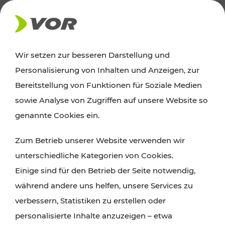
AKTUELLES
Wir setzen zur besseren Darstellung und
Personalisierung von Inhalten und Anzeigen, zur
Ausflugstipps
Bereitstellung von Funktionen für Soziale Medien
sowie Analyse von Zugriffen auf unsere Website so
Wien, Niederösterreich und das Burgenland
genannte Cookies ein.
entdecken: Egal ob Familienabenteuer,
Zum Betrieb unserer Website verwenden wir
Wanderungen, Kultur und Gastronomie,
unterschiedliche Kategorien von Cookies.
Radtouren oder purer Naturgenuss – viele
Einige sind für den Betrieb der Seite notwendig,
Attraktionen sind mit den Ticket- und Fahrplan-
während andere uns helfen, unsere Services zu
Angeboten des VOR gut und schnell erreichbar.
verbessern, Statistiken zu erstellen oder
personalisierte Inhalte anzuzeigen – etwa
ROUTE PLANEN