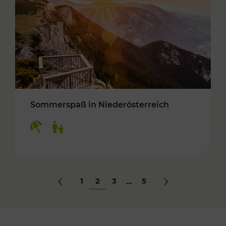
Sommerspaß in Niederösterreich
Kategorien: Erholung, Für Kinder
1
2
3
5
...
Zurück
Nächstes