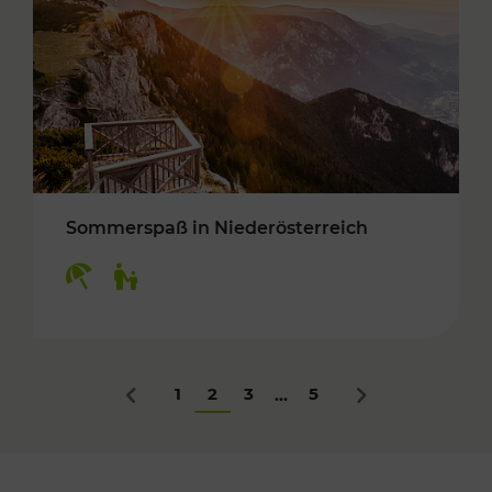
Sommerspaß in Niederösterreich
Kategorien: Erholung, Für Kinder
1
2
3
5
...
Zurück
Nächstes