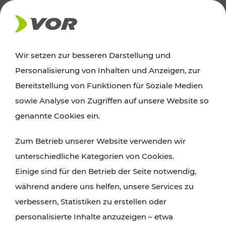
AKTUELLES
Wir setzen zur besseren Darstellung und
Personalisierung von Inhalten und Anzeigen, zur
Ausflugstipps
Bereitstellung von Funktionen für Soziale Medien
sowie Analyse von Zugriffen auf unsere Website so
Wien, Niederösterreich und das Burgenland
genannte Cookies ein.
entdecken: Egal ob Familienabenteuer,
Zum Betrieb unserer Website verwenden wir
Wanderungen, Kultur und Gastronomie,
unterschiedliche Kategorien von Cookies.
Radtouren oder purer Naturgenuss – viele
Einige sind für den Betrieb der Seite notwendig,
Attraktionen sind mit den Ticket- und Fahrplan-
während andere uns helfen, unsere Services zu
Angeboten des VOR gut und schnell erreichbar.
verbessern, Statistiken zu erstellen oder
personalisierte Inhalte anzuzeigen – etwa
ROUTE PLANEN