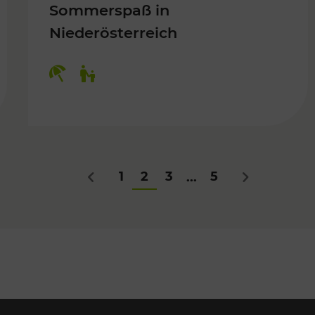
Sommerspaß in
Niederösterreich
Für Kinder
Kategorien: Erholung, Für Kinder
1
2
3
5
...
Zurück
Nächstes