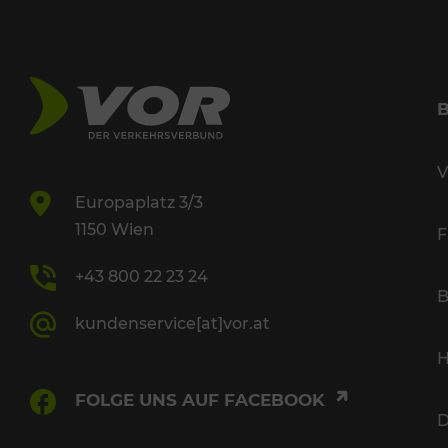
V
Europaplatz 3/3
1150 Wien
F
+43 800 22 23 24
B
kundenservice[at]vor.at
H
FOLGE UNS AUF FACEBOOK
D