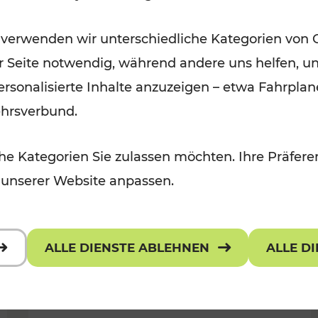
Wintervergnügen der
 verwenden wir unterschiedliche Kategorien von 
 Kulturangebot
Ostregion
er Seite notwendig, während andere uns helfen, un
Kategorien: Für Kinder
 personalisierte Inhalte anzuzeigen – etwa Fahrp
ehrsverbund.
e Kategorien Sie zulassen möchten. Ihre Präferen
 unserer Website anpassen.
ALLE DIENSTE ABLEHNEN
ALLE D