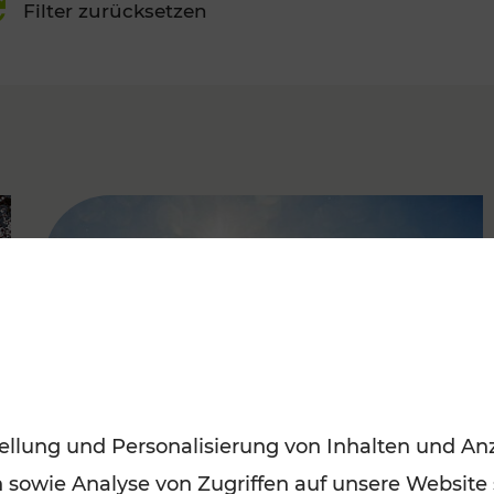
Filter zurücksetzen
FAMOUS
ellung und Personalisierung von Inhalten und Anz
n sowie Analyse von Zugriffen auf unsere Website
Mit den Öffis entspannt ins