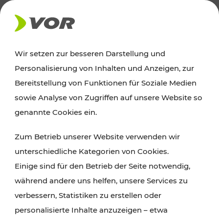
AKTUELLES
Wir setzen zur besseren Darstellung und
Personalisierung von Inhalten und Anzeigen, zur
Ausflugstipps
Bereitstellung von Funktionen für Soziale Medien
sowie Analyse von Zugriffen auf unsere Website so
Wien, Niederösterreich und das Burgenland
genannte Cookies ein.
entdecken: Egal ob Familienabenteuer,
Zum Betrieb unserer Website verwenden wir
Wanderungen, Kultur und Gastronomie,
unterschiedliche Kategorien von Cookies.
Radtouren oder purer Naturgenuss – viele
Einige sind für den Betrieb der Seite notwendig,
Attraktionen sind mit den Ticket- und Fahrplan-
während andere uns helfen, unsere Services zu
Angeboten des VOR gut und schnell erreichbar.
verbessern, Statistiken zu erstellen oder
personalisierte Inhalte anzuzeigen – etwa
ROUTE PLANEN