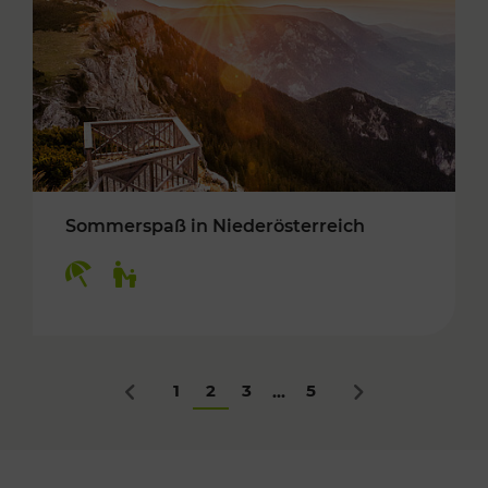
Sommerspaß in Niederösterreich
Kategorien: Erholung, Für Kinder
1
2
3
5
...
Zurück
Nächstes