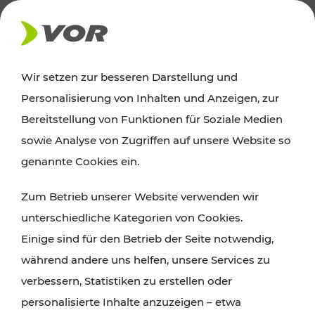
AKTUELLES
Wir setzen zur besseren Darstellung und
Personalisierung von Inhalten und Anzeigen, zur
Ausflugstipps
Bereitstellung von Funktionen für Soziale Medien
sowie Analyse von Zugriffen auf unsere Website so
Wien, Niederösterreich und das Burgenland
genannte Cookies ein.
entdecken: Egal ob Familienabenteuer,
Zum Betrieb unserer Website verwenden wir
Wanderungen, Kultur und Gastronomie,
unterschiedliche Kategorien von Cookies.
Radtouren oder purer Naturgenuss – viele
Einige sind für den Betrieb der Seite notwendig,
Attraktionen sind mit den Ticket- und Fahrplan-
während andere uns helfen, unsere Services zu
Angeboten des VOR gut und schnell erreichbar.
verbessern, Statistiken zu erstellen oder
personalisierte Inhalte anzuzeigen – etwa
ROUTE PLANEN