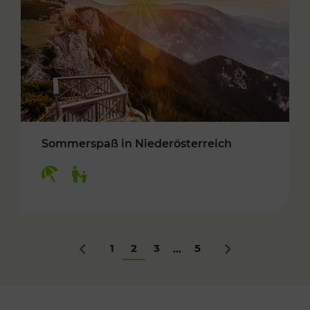
Sommerspaß in Niederösterreich
Kategorien: Erholung, Für Kinder
1
2
3
5
...
Zurück
Nächstes