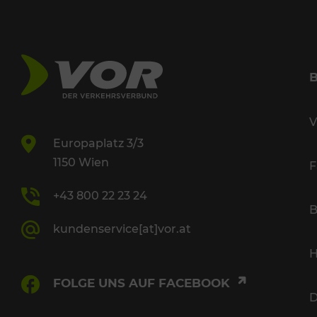
V
Europaplatz 3/3
1150 Wien
F
+43 800 22 23 24
B
kundenservice[at]vor.at
H
FOLGE UNS AUF FACEBOOK
D