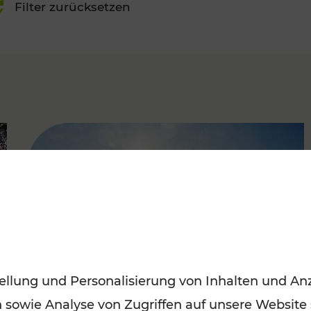
Filter zurücksetzen
FAMOUS
ellung und Personalisierung von Inhalten und Anz
n sowie Analyse von Zugriffen auf unsere Website
Mit den Öffis entspannt ins