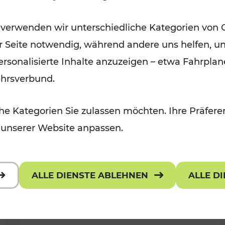
Wintervergnügen der
 verwenden wir unterschiedliche Kategorien von 
 Kulturangebot
Ostregion
er Seite notwendig, während andere uns helfen, un
Kategorien: Für Kinder
 personalisierte Inhalte anzuzeigen – etwa Fahrp
ehrsverbund.
e Kategorien Sie zulassen möchten. Ihre Präferen
 unserer Website anpassen.
ALLE DIENSTE ABLEHNEN
ALLE D