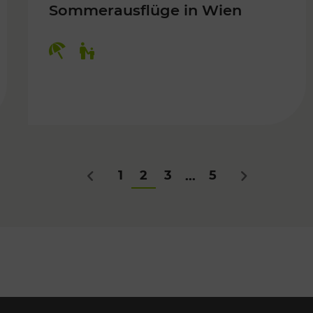
Sommerausflüge in Wien
Kategorien: Erholung, Für Kinder
Für Kinder
1
2
3
5
...
Zurück
Nächstes