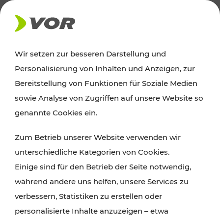
AKTUELLES
Wir setzen zur besseren Darstellung und
Personalisierung von Inhalten und Anzeigen, zur
Ausflugstipps
Bereitstellung von Funktionen für Soziale Medien
sowie Analyse von Zugriffen auf unsere Website so
Wien, Niederösterreich und das Burgenland
genannte Cookies ein.
entdecken: Egal ob Familienabenteuer,
Zum Betrieb unserer Website verwenden wir
Wanderungen, Kultur und Gastronomie,
unterschiedliche Kategorien von Cookies.
Radtouren oder purer Naturgenuss – viele
Einige sind für den Betrieb der Seite notwendig,
Attraktionen sind mit den Ticket- und Fahrplan-
während andere uns helfen, unsere Services zu
Angeboten des VOR gut und schnell erreichbar.
verbessern, Statistiken zu erstellen oder
personalisierte Inhalte anzuzeigen – etwa
ROUTE PLANEN