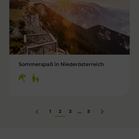
Sommerspaß in Niederösterreich
Kategorien: Erholung, Für Kinder
1
2
3
5
...
Zurück
Nächstes