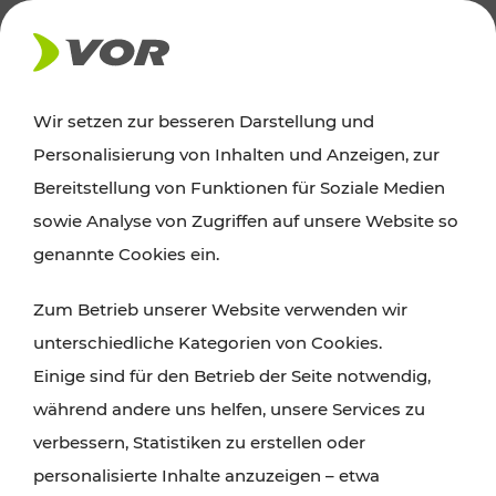
AKTUELLES
Wir setzen zur besseren Darstellung und
Personalisierung von Inhalten und Anzeigen, zur
Ausflugstipps
Bereitstellung von Funktionen für Soziale Medien
sowie Analyse von Zugriffen auf unsere Website so
Wien, Niederösterreich und das Burgenland
genannte Cookies ein.
entdecken: Egal ob Familienabenteuer,
Zum Betrieb unserer Website verwenden wir
Wanderungen, Kultur und Gastronomie,
unterschiedliche Kategorien von Cookies.
Radtouren oder purer Naturgenuss – viele
Einige sind für den Betrieb der Seite notwendig,
Attraktionen sind mit den Ticket- und Fahrplan-
während andere uns helfen, unsere Services zu
Angeboten des VOR gut und schnell erreichbar.
verbessern, Statistiken zu erstellen oder
personalisierte Inhalte anzuzeigen – etwa
ROUTE PLANEN