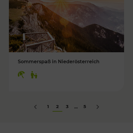
Sommerspaß in Niederösterreich
Kategorien: Erholung, Für Kinder
1
2
3
5
...
Zurück
Nächstes