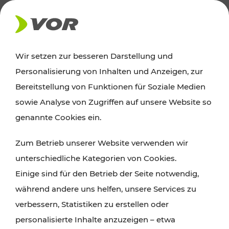
AKTUELLES
Wir setzen zur besseren Darstellung und
Personalisierung von Inhalten und Anzeigen, zur
Ausflugstipps
Bereitstellung von Funktionen für Soziale Medien
sowie Analyse von Zugriffen auf unsere Website so
Wien, Niederösterreich und das Burgenland
genannte Cookies ein.
entdecken: Egal ob Familienabenteuer,
Zum Betrieb unserer Website verwenden wir
Wanderungen, Kultur und Gastronomie,
unterschiedliche Kategorien von Cookies.
Radtouren oder purer Naturgenuss – viele
Einige sind für den Betrieb der Seite notwendig,
Attraktionen sind mit den Ticket- und Fahrplan-
während andere uns helfen, unsere Services zu
Angeboten des VOR gut und schnell erreichbar.
verbessern, Statistiken zu erstellen oder
personalisierte Inhalte anzuzeigen – etwa
ROUTE PLANEN