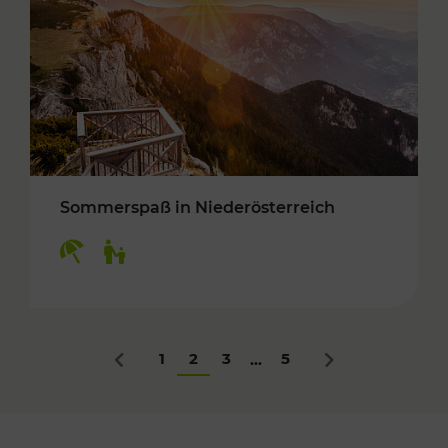
Sommerspaß in Niederösterreich
Kategorien: Erholung, Für Kinder
1
2
3
5
...
Zurück
Nächstes