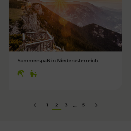
Sommerspaß in Niederösterreich
Kategorien: Erholung, Für Kinder
1
2
3
5
...
Zurück
Nächstes