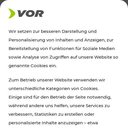
AKTUELLES
Wir setzen zur besseren Darstellung und
Personalisierung von Inhalten und Anzeigen, zur
Ausflugstipps
Bereitstellung von Funktionen für Soziale Medien
sowie Analyse von Zugriffen auf unsere Website so
Wien, Niederösterreich und das Burgenland
genannte Cookies ein.
entdecken: Egal ob Familienabenteuer,
Zum Betrieb unserer Website verwenden wir
Wanderungen, Kultur und Gastronomie,
unterschiedliche Kategorien von Cookies.
Radtouren oder purer Naturgenuss – viele
Einige sind für den Betrieb der Seite notwendig,
Attraktionen sind mit den Ticket- und Fahrplan-
während andere uns helfen, unsere Services zu
Angeboten des VOR gut und schnell erreichbar.
verbessern, Statistiken zu erstellen oder
personalisierte Inhalte anzuzeigen – etwa
ROUTE PLANEN