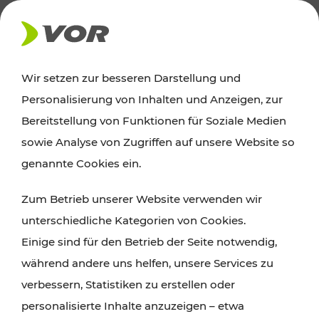
AKTUELLES
Wir setzen zur besseren Darstellung und
Personalisierung von Inhalten und Anzeigen, zur
Ausflugstipps
Bereitstellung von Funktionen für Soziale Medien
sowie Analyse von Zugriffen auf unsere Website so
Wien, Niederösterreich und das Burgenland
genannte Cookies ein.
entdecken: Egal ob Familienabenteuer,
Zum Betrieb unserer Website verwenden wir
Wanderungen, Kultur und Gastronomie,
unterschiedliche Kategorien von Cookies.
Radtouren oder purer Naturgenuss – viele
Einige sind für den Betrieb der Seite notwendig,
Attraktionen sind mit den Ticket- und Fahrplan-
während andere uns helfen, unsere Services zu
Angeboten des VOR gut und schnell erreichbar.
verbessern, Statistiken zu erstellen oder
personalisierte Inhalte anzuzeigen – etwa
ROUTE PLANEN