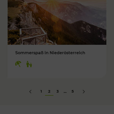
Sommerspaß in Niederösterreich
Kategorien: Erholung, Für Kinder
1
2
3
5
...
Zurück
Nächstes