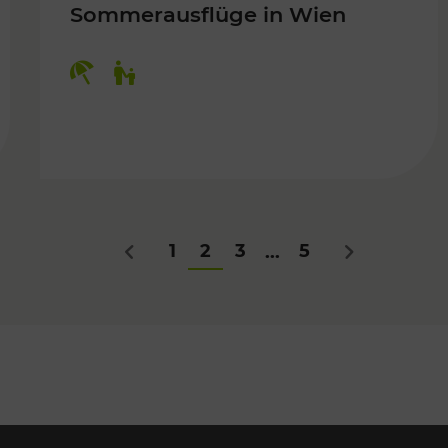
Sommerausflüge in Wien
Kategorien: Erholung, Für Kinder
Für Kinder
1
2
3
5
...
Zurück
Nächstes