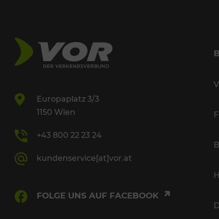
V
Europaplatz 3/3
1150 Wien
F
+43 800 22 23 24
B
kundenservice[at]vor.at
H
FOLGE UNS AUF FACEBOOK
D