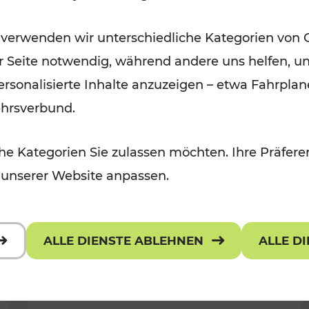
Wintervergnügen der
 verwenden wir unterschiedliche Kategorien von 
 Kulturangebot
Ostregion
er Seite notwendig, während andere uns helfen, un
Kategorien: Für Kinder
 personalisierte Inhalte anzuzeigen – etwa Fahrp
ehrsverbund.
e Kategorien Sie zulassen möchten. Ihre Präferen
 unserer Website anpassen.
ALLE DIENSTE ABLEHNEN
ALLE D