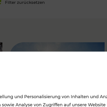
Filter zurücksetzen
FAMOUS
ellung und Personalisierung von Inhalten und Anz
n sowie Analyse von Zugriffen auf unsere Website
Mit den Öffis entspannt ins