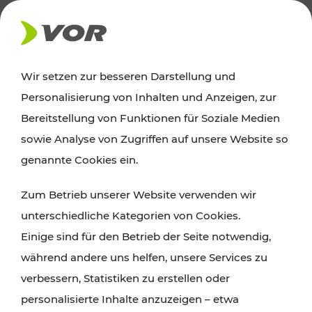
AKTUELLES
Wir setzen zur besseren Darstellung und
Personalisierung von Inhalten und Anzeigen, zur
Ausflugstipps
Bereitstellung von Funktionen für Soziale Medien
sowie Analyse von Zugriffen auf unsere Website so
Wien, Niederösterreich und das Burgenland
genannte Cookies ein.
entdecken: Egal ob Familienabenteuer,
Zum Betrieb unserer Website verwenden wir
Wanderungen, Kultur und Gastronomie,
unterschiedliche Kategorien von Cookies.
Radtouren oder purer Naturgenuss – viele
Einige sind für den Betrieb der Seite notwendig,
Attraktionen sind mit den Ticket- und Fahrplan-
während andere uns helfen, unsere Services zu
Angeboten des VOR gut und schnell erreichbar.
verbessern, Statistiken zu erstellen oder
personalisierte Inhalte anzuzeigen – etwa
ROUTE PLANEN