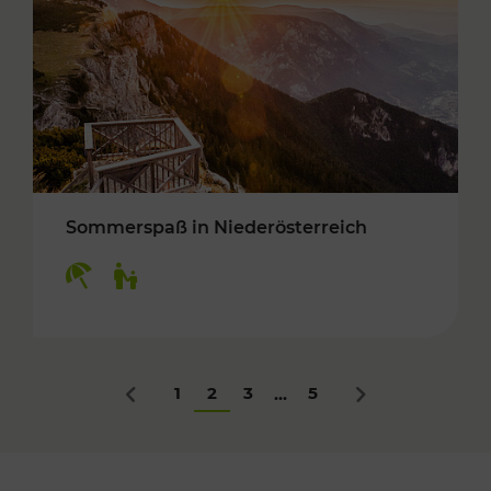
Sommerspaß in Niederösterreich
Kategorien: Erholung, Für Kinder
1
2
3
5
...
Zurück
Nächstes