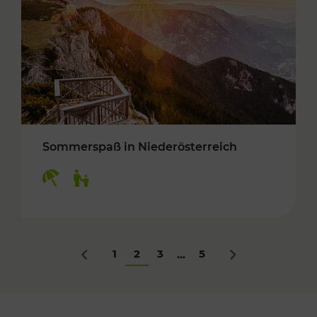
Sommerspaß in Niederösterreich
Kategorien: Erholung, Für Kinder
1
2
3
5
...
Zurück
Nächstes