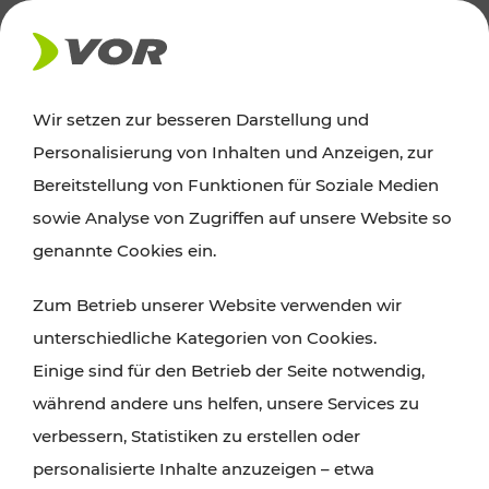
AKTUELLES
Wir setzen zur besseren Darstellung und
Personalisierung von Inhalten und Anzeigen, zur
Ausflugstipps
Bereitstellung von Funktionen für Soziale Medien
sowie Analyse von Zugriffen auf unsere Website so
Wien, Niederösterreich und das Burgenland
genannte Cookies ein.
entdecken: Egal ob Familienabenteuer,
Zum Betrieb unserer Website verwenden wir
Wanderungen, Kultur und Gastronomie,
unterschiedliche Kategorien von Cookies.
Radtouren oder purer Naturgenuss – viele
Einige sind für den Betrieb der Seite notwendig,
Attraktionen sind mit den Ticket- und Fahrplan-
während andere uns helfen, unsere Services zu
Angeboten des VOR gut und schnell erreichbar.
verbessern, Statistiken zu erstellen oder
personalisierte Inhalte anzuzeigen – etwa
ROUTE PLANEN