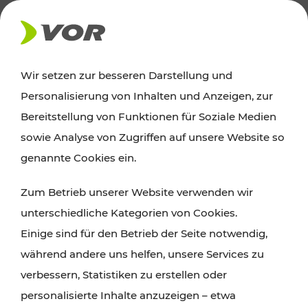
AKTUELLES
Wir setzen zur besseren Darstellung und
Personalisierung von Inhalten und Anzeigen, zur
Ausflugstipps
Bereitstellung von Funktionen für Soziale Medien
sowie Analyse von Zugriffen auf unsere Website so
Wien, Niederösterreich und das Burgenland
genannte Cookies ein.
entdecken: Egal ob Familienabenteuer,
Zum Betrieb unserer Website verwenden wir
Wanderungen, Kultur und Gastronomie,
unterschiedliche Kategorien von Cookies.
Radtouren oder purer Naturgenuss – viele
Einige sind für den Betrieb der Seite notwendig,
Attraktionen sind mit den Ticket- und Fahrplan-
während andere uns helfen, unsere Services zu
Angeboten des VOR gut und schnell erreichbar.
verbessern, Statistiken zu erstellen oder
personalisierte Inhalte anzuzeigen – etwa
ROUTE PLANEN