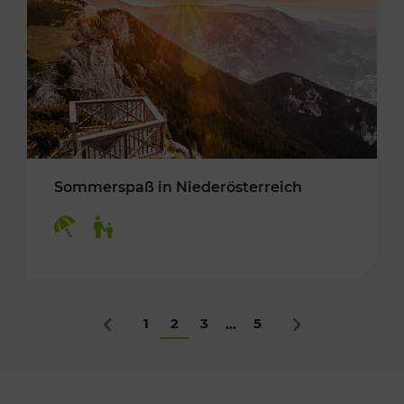
Sommerspaß in Niederösterreich
Kategorien: Erholung, Für Kinder
1
2
3
5
...
Zurück
Nächstes