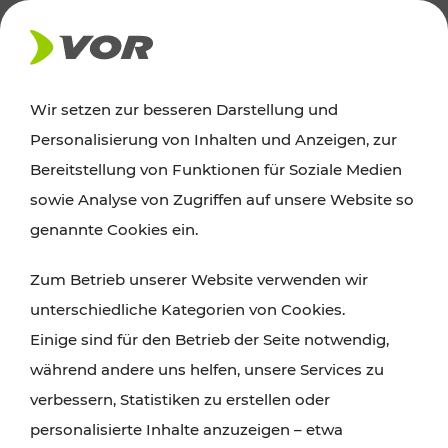
AKTUELLES
Wir setzen zur besseren Darstellung und
Personalisierung von Inhalten und Anzeigen, zur
Ausflugstipps
Bereitstellung von Funktionen für Soziale Medien
sowie Analyse von Zugriffen auf unsere Website so
Wien, Niederösterreich und das Burgenland
genannte Cookies ein.
entdecken: Egal ob Familienabenteuer,
Zum Betrieb unserer Website verwenden wir
Wanderungen, Kultur und Gastronomie,
unterschiedliche Kategorien von Cookies.
Radtouren oder purer Naturgenuss – viele
Einige sind für den Betrieb der Seite notwendig,
Attraktionen sind mit den Ticket- und Fahrplan-
während andere uns helfen, unsere Services zu
Angeboten des VOR gut und schnell erreichbar.
verbessern, Statistiken zu erstellen oder
personalisierte Inhalte anzuzeigen – etwa
ROUTE PLANEN