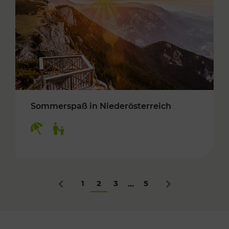
Sommerspaß in Niederösterreich
Kategorien: Erholung, Für Kinder
1
2
3
5
...
Zurück
Nächstes