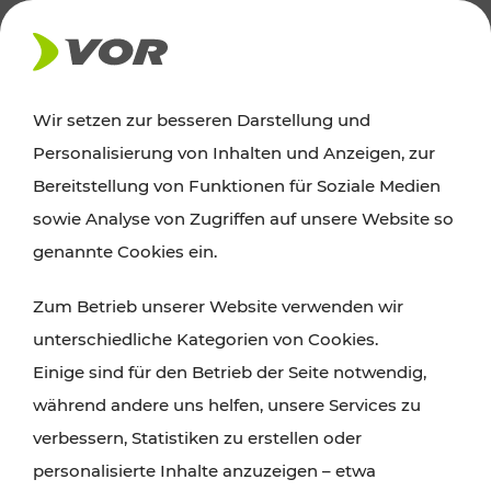
AKTUELLES
Wir setzen zur besseren Darstellung und
Personalisierung von Inhalten und Anzeigen, zur
Ausflugstipps
Bereitstellung von Funktionen für Soziale Medien
sowie Analyse von Zugriffen auf unsere Website so
Wien, Niederösterreich und das Burgenland
genannte Cookies ein.
entdecken: Egal ob Familienabenteuer,
Zum Betrieb unserer Website verwenden wir
Wanderungen, Kultur und Gastronomie,
unterschiedliche Kategorien von Cookies.
Radtouren oder purer Naturgenuss – viele
Einige sind für den Betrieb der Seite notwendig,
Attraktionen sind mit den Ticket- und Fahrplan-
während andere uns helfen, unsere Services zu
Angeboten des VOR gut und schnell erreichbar.
verbessern, Statistiken zu erstellen oder
personalisierte Inhalte anzuzeigen – etwa
ROUTE PLANEN