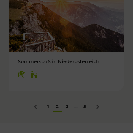
Sommerspaß in Niederösterreich
Kategorien: Erholung, Für Kinder
1
2
3
5
...
Zurück
Nächstes