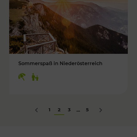
Sommerspaß in Niederösterreich
Kategorien: Erholung, Für Kinder
1
2
3
5
...
Zurück
Nächstes