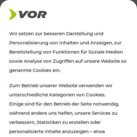
AKTUELLES
Wir setzen zur besseren Darstellung und
Personalisierung von Inhalten und Anzeigen, zur
Ausflugstipps
Bereitstellung von Funktionen für Soziale Medien
sowie Analyse von Zugriffen auf unsere Website so
Wien, Niederösterreich und das Burgenland
genannte Cookies ein.
entdecken: Egal ob Familienabenteuer,
Zum Betrieb unserer Website verwenden wir
Wanderungen, Kultur und Gastronomie,
unterschiedliche Kategorien von Cookies.
Radtouren oder purer Naturgenuss – viele
Einige sind für den Betrieb der Seite notwendig,
Attraktionen sind mit den Ticket- und Fahrplan-
während andere uns helfen, unsere Services zu
Angeboten des VOR gut und schnell erreichbar.
verbessern, Statistiken zu erstellen oder
personalisierte Inhalte anzuzeigen – etwa
ROUTE PLANEN