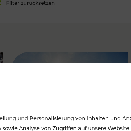
Filter zurücksetzen
FAMOUS
ellung und Personalisierung von Inhalten und Anz
n sowie Analyse von Zugriffen auf unsere Website
Mit den Öffis entspannt ins