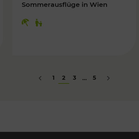
Sommerausflüge in Wien
Kategorien: Erholung, Für Kinder
Für Kinder
1
2
3
5
...
Zurück
Nächstes