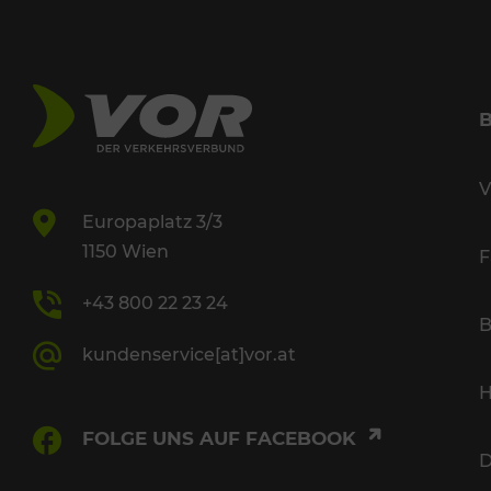
V
Europaplatz 3/3
1150 Wien
F
+43 800 22 23 24
B
kundenservice[at]vor.at
H
FOLGE UNS AUF FACEBOOK
D