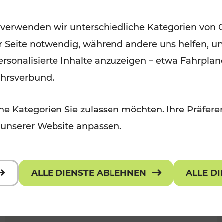
Wintervergnügen der
 verwenden wir unterschiedliche Kategorien von 
 Kulturangebot
Ostregion
er Seite notwendig, während andere uns helfen, un
Kategorien: Für Kinder
 personalisierte Inhalte anzuzeigen – etwa Fahrp
ehrsverbund.
e Kategorien Sie zulassen möchten. Ihre Präferen
 unserer Website anpassen.
ALLE DIENSTE ABLEHNEN
ALLE D