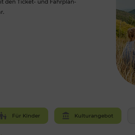
it den Ticket- und Fahrplan-
Rad AnachB App
transformatorin
r.
ike+Ride
eBusse in der Region
e
ENE STELLEN
Smart Pannonia
Low-Carb-Mobility
Clean Mobility
ELDUNGEN
CHNEN
DOMINO
MUST
auto.Ready
Für Kinder
Kulturangebot
BEFAHRBAR