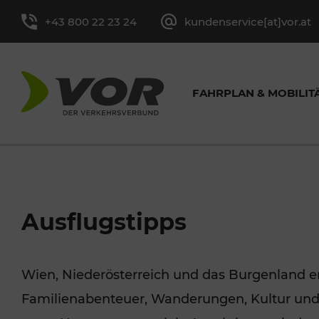
+43 800 22 23 24
kundenservice[at]vor.at
FAHRPLAN & MOBILIT
FAHRRAD
FAHRPLAN BUS & BAHN
TICKETÜBERSICHT
AKTUELLE AUSFLUGSTIPPS
ÜBER UNS
ALLGEMEINE KONTAKTE
VOR SER
VER
PRES
Ausflugstipps
& CO.
Linienfahrplan
Einzel- und
Aufgaben
Kontaktformular
Wochenendtickets
Medienkon
Wien, Niederösterreich und das Burgenland e
Fahrrad im V
Tagestickets
MOBIL IN DER WACHAU
Haltestellenaushang
Zahlen und Fakten
Jugendtickets
Bildarchiv
Familienabenteuer, Wanderungen, Kultur und
HÄUFIGE FRAGEN (FAQ)
Anrufsammelt
Zeitkarten