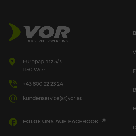
V
Europaplatz 3/3
1150 Wien
F
+43 800 22 23 24
B
kundenservice[at]vor.at
H
FOLGE UNS AUF FACEBOOK
D