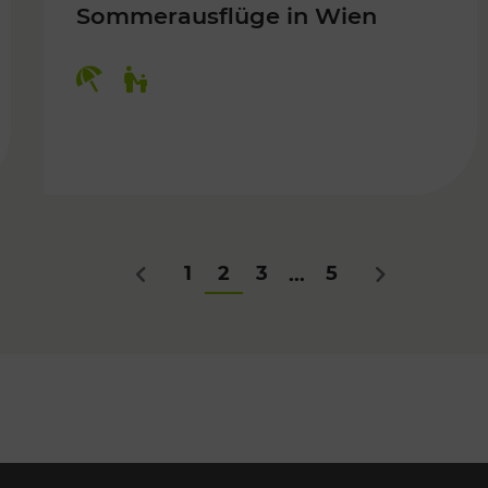
Sommerausflüge in Wien
Kategorien: Erholung, Für Kinder
Für Kinder
1
2
3
5
...
Zurück
Nächstes