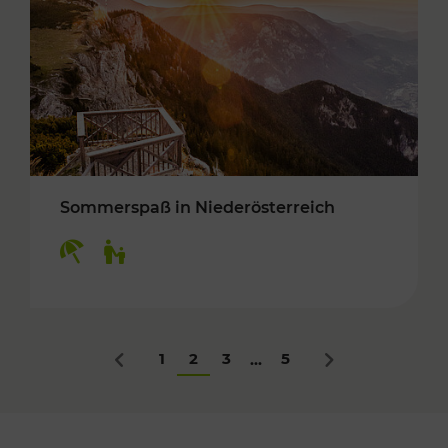
Sommerspaß in Niederösterreich
Kategorien: Erholung, Für Kinder
1
2
3
5
...
Zurück
Nächstes