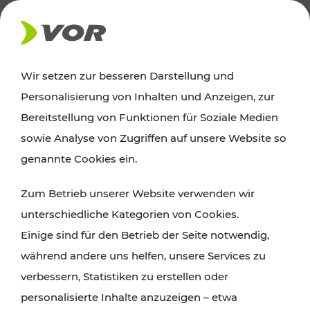
AKTUELLES
Wir setzen zur besseren Darstellung und
Personalisierung von Inhalten und Anzeigen, zur
Ausflugstipps
Bereitstellung von Funktionen für Soziale Medien
sowie Analyse von Zugriffen auf unsere Website so
Wien, Niederösterreich und das Burgenland
genannte Cookies ein.
entdecken: Egal ob Familienabenteuer,
Zum Betrieb unserer Website verwenden wir
Wanderungen, Kultur und Gastronomie,
unterschiedliche Kategorien von Cookies.
Radtouren oder purer Naturgenuss – viele
Einige sind für den Betrieb der Seite notwendig,
Attraktionen sind mit den Ticket- und Fahrplan-
während andere uns helfen, unsere Services zu
Angeboten des VOR gut und schnell erreichbar.
verbessern, Statistiken zu erstellen oder
personalisierte Inhalte anzuzeigen – etwa
ROUTE PLANEN