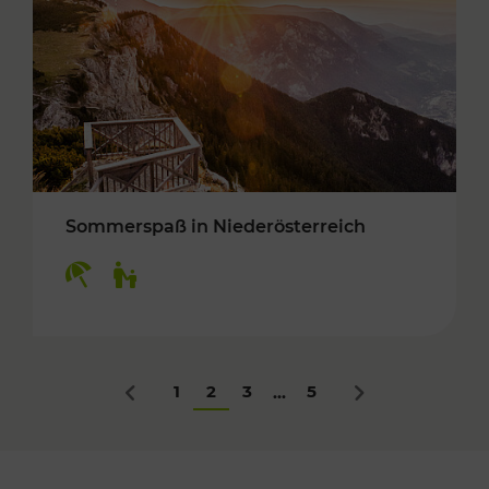
Sommerspaß in Niederösterreich
Kategorien: Erholung, Für Kinder
1
2
3
5
...
Zurück
Nächstes