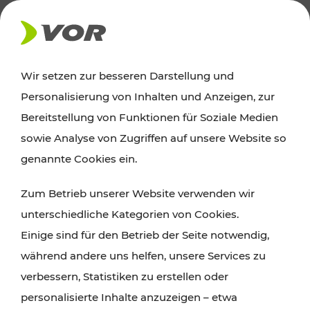
AKTUELLES
Wir setzen zur besseren Darstellung und
Personalisierung von Inhalten und Anzeigen, zur
Ausflugstipps
Bereitstellung von Funktionen für Soziale Medien
sowie Analyse von Zugriffen auf unsere Website so
Wien, Niederösterreich und das Burgenland
genannte Cookies ein.
entdecken: Egal ob Familienabenteuer,
Zum Betrieb unserer Website verwenden wir
Wanderungen, Kultur und Gastronomie,
unterschiedliche Kategorien von Cookies.
Radtouren oder purer Naturgenuss – viele
Einige sind für den Betrieb der Seite notwendig,
Attraktionen sind mit den Ticket- und Fahrplan-
während andere uns helfen, unsere Services zu
Angeboten des VOR gut und schnell erreichbar.
verbessern, Statistiken zu erstellen oder
personalisierte Inhalte anzuzeigen – etwa
ROUTE PLANEN