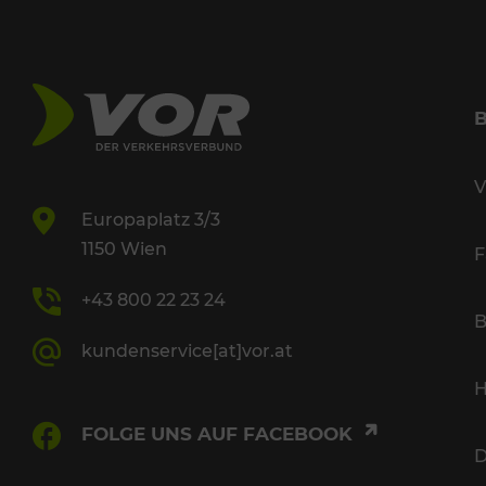
V
Europaplatz 3/3
1150 Wien
F
+43 800 22 23 24
B
kundenservice[at]vor.at
H
FOLGE UNS AUF FACEBOOK
D