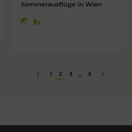
Sommerausflüge in Wien
Kategorien: Erholung, Für Kinder
Für Kinder
1
2
3
5
...
Zurück
Nächstes