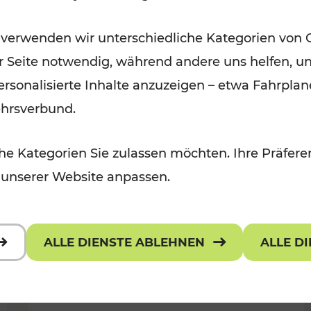
Wintervergnügen der
 verwenden wir unterschiedliche Kategorien von 
 Kulturangebot
Ostregion
er Seite notwendig, während andere uns helfen, un
Kategorien: Für Kinder
 personalisierte Inhalte anzuzeigen – etwa Fahrp
ehrsverbund.
e Kategorien Sie zulassen möchten. Ihre Präferen
 unserer Website anpassen.
ALLE DIENSTE ABLEHNEN
ALLE D