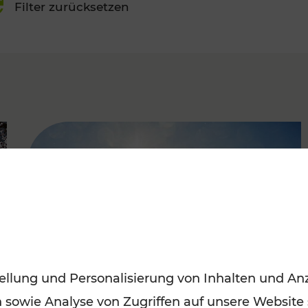
Filter zurücksetzen
FAMOUS
ellung und Personalisierung von Inhalten und Anz
n sowie Analyse von Zugriffen auf unsere Website
Mit den Öffis entspannt ins