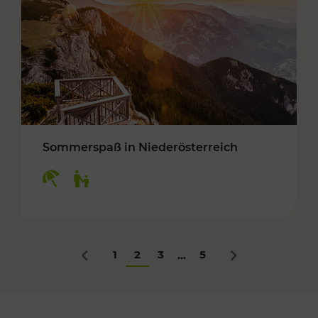
Sommerspaß in Niederösterreich
Kategorien: Erholung, Für Kinder
1
2
3
5
...
Zurück
Nächstes