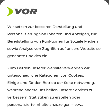
AKTUELLES
Wir setzen zur besseren Darstellung und
Personalisierung von Inhalten und Anzeigen, zur
Ausflugstipps
Bereitstellung von Funktionen für Soziale Medien
sowie Analyse von Zugriffen auf unsere Website so
Wien, Niederösterreich und das Burgenland
genannte Cookies ein.
entdecken: Egal ob Familienabenteuer,
Zum Betrieb unserer Website verwenden wir
Wanderungen, Kultur und Gastronomie,
unterschiedliche Kategorien von Cookies.
Radtouren oder purer Naturgenuss – viele
Einige sind für den Betrieb der Seite notwendig,
Attraktionen sind mit den Ticket- und Fahrplan-
während andere uns helfen, unsere Services zu
Angeboten des VOR gut und schnell erreichbar.
verbessern, Statistiken zu erstellen oder
personalisierte Inhalte anzuzeigen – etwa
ROUTE PLANEN