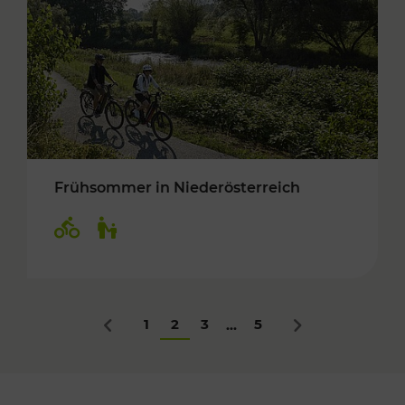
Frühsommer in Niederösterreich
Kategorien: Radwege, Für Kinder
1
2
3
5
...
Zurück
Nächstes