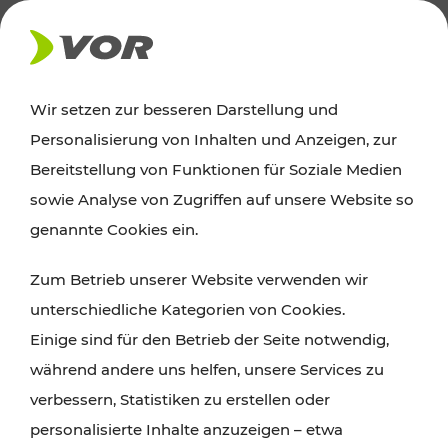
AKTUELLES
Wir setzen zur besseren Darstellung und
Personalisierung von Inhalten und Anzeigen, zur
Ausflugstipps
Bereitstellung von Funktionen für Soziale Medien
sowie Analyse von Zugriffen auf unsere Website so
Wien, Niederösterreich und das Burgenland
genannte Cookies ein.
entdecken: Egal ob Familienabenteuer,
Zum Betrieb unserer Website verwenden wir
Wanderungen, Kultur und Gastronomie,
unterschiedliche Kategorien von Cookies.
Radtouren oder purer Naturgenuss – viele
Einige sind für den Betrieb der Seite notwendig,
Attraktionen sind mit den Ticket- und Fahrplan-
während andere uns helfen, unsere Services zu
Angeboten des VOR gut und schnell erreichbar.
verbessern, Statistiken zu erstellen oder
personalisierte Inhalte anzuzeigen – etwa
ROUTE PLANEN