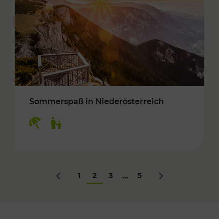
Sommerspaß in Niederösterreich
Kategorien: Erholung, Für Kinder
1
2
3
5
...
Zurück
Nächstes