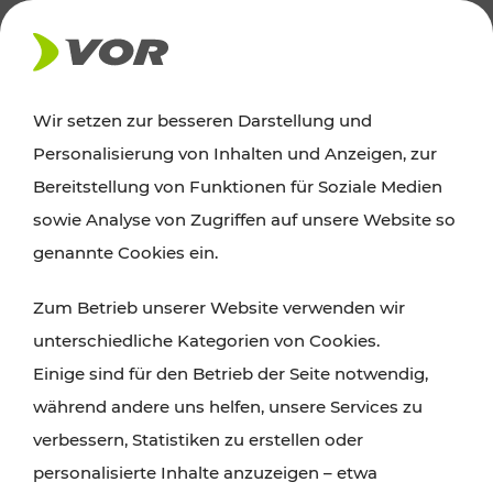
AKTUELLES
Wir setzen zur besseren Darstellung und
Personalisierung von Inhalten und Anzeigen, zur
Ausflugstipps
Bereitstellung von Funktionen für Soziale Medien
sowie Analyse von Zugriffen auf unsere Website so
Wien, Niederösterreich und das Burgenland
genannte Cookies ein.
entdecken: Egal ob Familienabenteuer,
Zum Betrieb unserer Website verwenden wir
Wanderungen, Kultur und Gastronomie,
unterschiedliche Kategorien von Cookies.
Radtouren oder purer Naturgenuss – viele
Einige sind für den Betrieb der Seite notwendig,
Attraktionen sind mit den Ticket- und Fahrplan-
während andere uns helfen, unsere Services zu
Angeboten des VOR gut und schnell erreichbar.
verbessern, Statistiken zu erstellen oder
personalisierte Inhalte anzuzeigen – etwa
ROUTE PLANEN