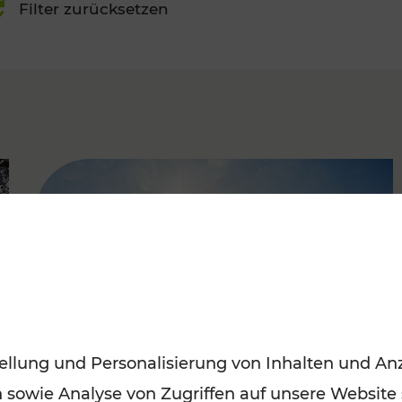
Filter zurücksetzen
FAMOUS
ellung und Personalisierung von Inhalten und Anz
n sowie Analyse von Zugriffen auf unsere Website
Mit den Öffis entspannt ins