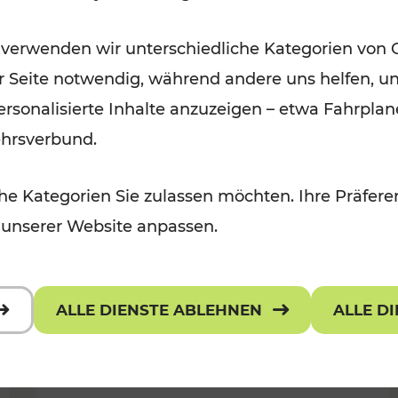
Wintervergnügen der
 verwenden wir unterschiedliche Kategorien von 
 Kulturangebot
Ostregion
er Seite notwendig, während andere uns helfen, un
Kategorien: Für Kinder
 personalisierte Inhalte anzuzeigen – etwa Fahrp
ehrsverbund.
e Kategorien Sie zulassen möchten. Ihre Präferen
 unserer Website anpassen.
ALLE DIENSTE ABLEHNEN
ALLE D