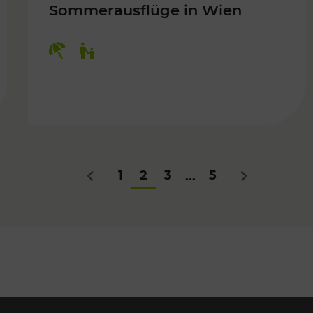
Sommerausflüge in Wien
Kategorien: Erholung, Für Kinder
Für Kinder
1
2
3
5
...
Zurück
Nächstes