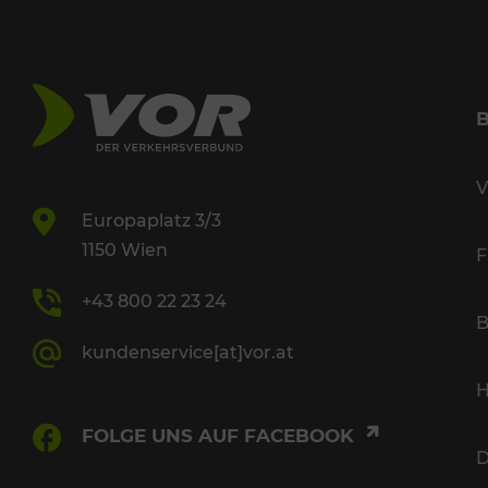
V
Europaplatz 3/3
1150 Wien
F
+43 800 22 23 24
B
kundenservice[at]vor.at
H
FOLGE UNS AUF FACEBOOK
D