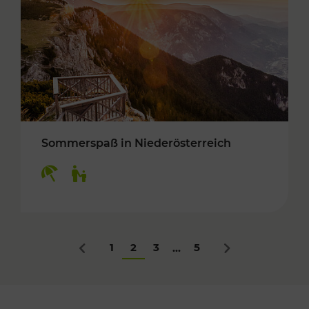
Sommerspaß in Niederösterreich
Kategorien: Erholung, Für Kinder
1
2
3
5
...
Zurück
Nächstes