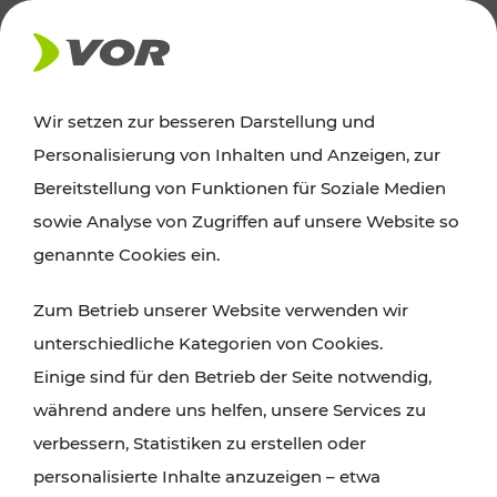
AKTUELLES
Wir setzen zur besseren Darstellung und
Personalisierung von Inhalten und Anzeigen, zur
Ausflugstipps
Bereitstellung von Funktionen für Soziale Medien
sowie Analyse von Zugriffen auf unsere Website so
Wien, Niederösterreich und das Burgenland
genannte Cookies ein.
entdecken: Egal ob Familienabenteuer,
Zum Betrieb unserer Website verwenden wir
Wanderungen, Kultur und Gastronomie,
unterschiedliche Kategorien von Cookies.
Radtouren oder purer Naturgenuss – viele
Einige sind für den Betrieb der Seite notwendig,
Attraktionen sind mit den Ticket- und Fahrplan-
während andere uns helfen, unsere Services zu
Angeboten des VOR gut und schnell erreichbar.
verbessern, Statistiken zu erstellen oder
personalisierte Inhalte anzuzeigen – etwa
ROUTE PLANEN