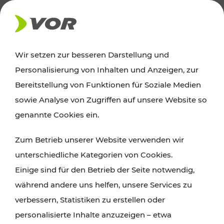
AKTUELLES
Wir setzen zur besseren Darstellung und
Personalisierung von Inhalten und Anzeigen, zur
Ausflugstipps
Bereitstellung von Funktionen für Soziale Medien
sowie Analyse von Zugriffen auf unsere Website so
Wien, Niederösterreich und das Burgenland
genannte Cookies ein.
entdecken: Egal ob Familienabenteuer,
Zum Betrieb unserer Website verwenden wir
Wanderungen, Kultur und Gastronomie,
unterschiedliche Kategorien von Cookies.
Radtouren oder purer Naturgenuss – viele
Einige sind für den Betrieb der Seite notwendig,
Attraktionen sind mit den Ticket- und Fahrplan-
während andere uns helfen, unsere Services zu
Angeboten des VOR gut und schnell erreichbar.
verbessern, Statistiken zu erstellen oder
personalisierte Inhalte anzuzeigen – etwa
ROUTE PLANEN