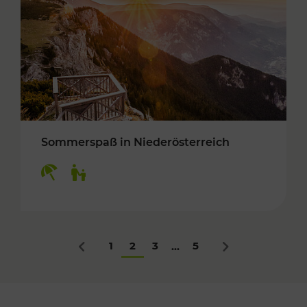
Sommerspaß in Niederösterreich
Kategorien: Erholung, Für Kinder
1
2
3
5
...
Zurück
Nächstes