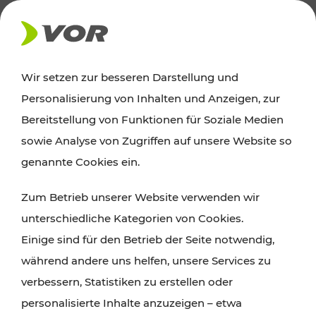
AKTUELLES
Wir setzen zur besseren Darstellung und
Personalisierung von Inhalten und Anzeigen, zur
Ausflugstipps
Bereitstellung von Funktionen für Soziale Medien
sowie Analyse von Zugriffen auf unsere Website so
Wien, Niederösterreich und das Burgenland
genannte Cookies ein.
entdecken: Egal ob Familienabenteuer,
Zum Betrieb unserer Website verwenden wir
Wanderungen, Kultur und Gastronomie,
unterschiedliche Kategorien von Cookies.
Radtouren oder purer Naturgenuss – viele
Einige sind für den Betrieb der Seite notwendig,
Attraktionen sind mit den Ticket- und Fahrplan-
während andere uns helfen, unsere Services zu
Angeboten des VOR gut und schnell erreichbar.
verbessern, Statistiken zu erstellen oder
personalisierte Inhalte anzuzeigen – etwa
ROUTE PLANEN