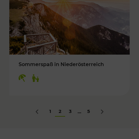
Sommerspaß in Niederösterreich
Kategorien: Erholung, Für Kinder
1
2
3
5
...
Zurück
Nächstes