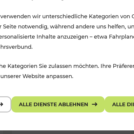
Wintervergnügen der
 verwenden wir unterschiedliche Kategorien von 
 Kulturangebot
Ostregion
er Seite notwendig, während andere uns helfen, un
Kategorien: Für Kinder
 personalisierte Inhalte anzuzeigen – etwa Fahrp
ehrsverbund.
e Kategorien Sie zulassen möchten. Ihre Präferen
 unserer Website anpassen.
ALLE DIENSTE ABLEHNEN
ALLE D