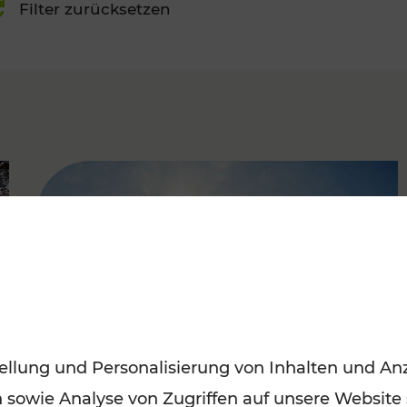
Filter zurücksetzen
FAMOUS
ellung und Personalisierung von Inhalten und Anz
n sowie Analyse von Zugriffen auf unsere Website
Mit den Öffis entspannt ins