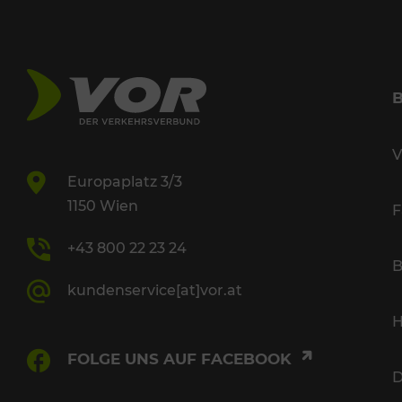
V
Europaplatz 3/3
1150 Wien
F
+43 800 22 23 24
B
kundenservice[at]vor.at
H
FOLGE UNS AUF FACEBOOK
D