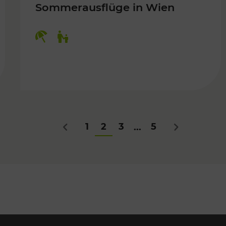
Sommerausflüge in Wien
Kategorien: Erholung, Für Kinder
Für Kinder
1
2
3
5
...
Zurück
Nächstes