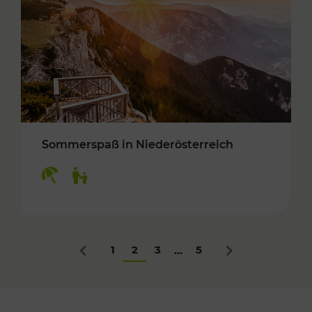
Sommerspaß in Niederösterreich
Kategorien: Erholung, Für Kinder
1
2
3
5
...
Zurück
Nächstes