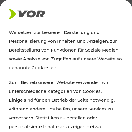
AKTUELLES
Wir setzen zur besseren Darstellung und
Personalisierung von Inhalten und Anzeigen, zur
Ausflugstipps
Bereitstellung von Funktionen für Soziale Medien
sowie Analyse von Zugriffen auf unsere Website so
Wien, Niederösterreich und das Burgenland
genannte Cookies ein.
entdecken: Egal ob Familienabenteuer,
Zum Betrieb unserer Website verwenden wir
Wanderungen, Kultur und Gastronomie,
unterschiedliche Kategorien von Cookies.
Radtouren oder purer Naturgenuss – viele
Einige sind für den Betrieb der Seite notwendig,
Attraktionen sind mit den Ticket- und Fahrplan-
während andere uns helfen, unsere Services zu
Angeboten des VOR gut und schnell erreichbar.
verbessern, Statistiken zu erstellen oder
personalisierte Inhalte anzuzeigen – etwa
ROUTE PLANEN